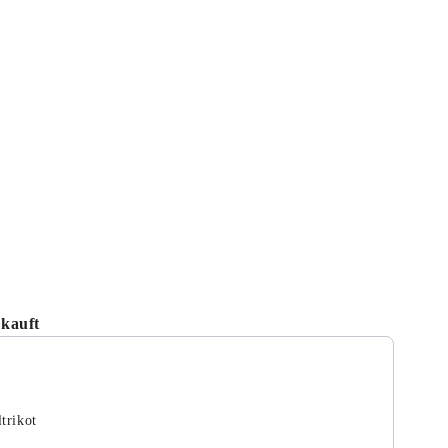
kauft
tons to navigate through product recommendations, or scroll hori
trikot