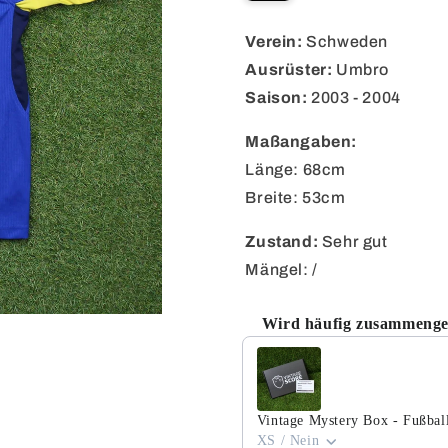
oder
nicht
verfügbar
Verein:
Schweden
Ausrüster:
Umbro
Saison:
2003 - 2004
Maßangaben:
Länge: 68cm
Breite: 53cm
Zustand:
Sehr gut
Mängel: /
Wird häufig zusammenge
Use the Previous and Next but
Vintage Mystery Box - Fußball
XS / Nein