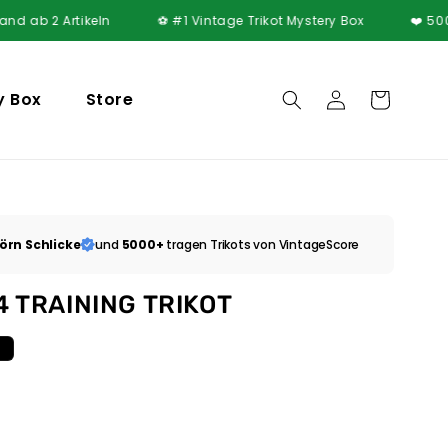
 Artikeln
⚽ #1 Vintage Trikot Mystery Box
❤️ 5000+ zufri
y Box
Store
Einloggen
Warenkorb
örn Schlicke
und
5000+
tragen Trikots von VintageScore
 TRAINING TRIKOT
t