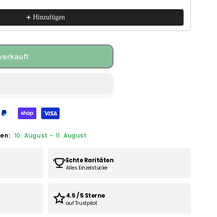
Hinzufügen
verkauft
hen:
10. August
–
11. August
Echte Raritäten
Alles Einzelstücke
4.5 / 5 Sterne
auf Trustpilot