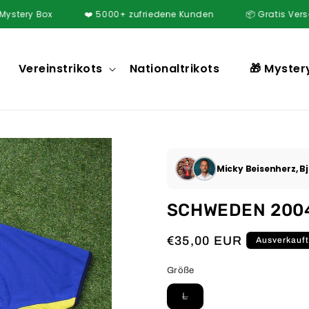
 Box
❤️ 5000+ zufriedene Kunden
📦 Gratis Versand ab 2
Vereinstrikots
Nationaltrikots
🎁 Myster
Micky Beisenherz, Bj
SCHWEDEN 2004
Normaler
€35,00 EUR
Ausverkauf
Preis
Größe
Variante
L
ausverkauft