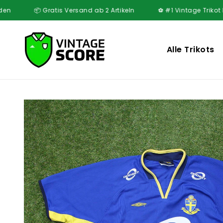
Direkt
Gratis Versand ab 2 Artikeln
⚽ #1 Vintage Trikot Mystery
zum
Inhalt
Alle Trikots
Zu
Produktinformationen
springen