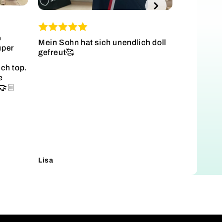
Danke für 
gelungene
Diskussion
e
Mein Sohn hat sich unendlich doll
uper
gefreut🥰
ich top.
e
🤝🏼
Lisa
Lukas