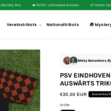
y Box
❤️ 5000+ zufriedene Kunden
📦 Gratis Versand ab 
Vereinstrikots
Nationaltrikots
🎁 Myster
Micky Beisenherz, Bj
PSV EINDHOVEN
AUSWÄRTS TRIK
Normaler
€30,00 EUR
Ausverkauf
Preis
Größe