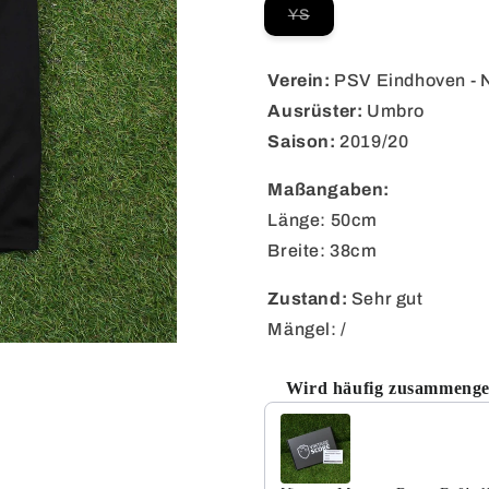
Variante
YS
ausverkauft
oder
nicht
verfügbar
Verein:
PSV Eindhoven - 
Ausrüster:
Umbro
Saison:
2019/20
Maßangaben:
Länge: 50cm
Breite: 38cm
Zustand:
Sehr gut
Mängel: /
Wird häufig zusammenge
Use the Previous and Next but