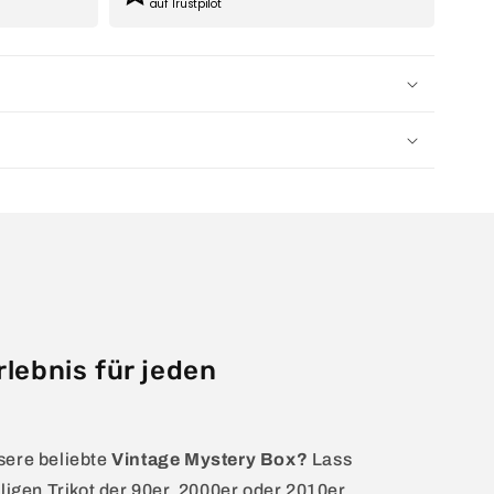
auf Trustpilot
rlebnis für jeden
sere beliebte
Vintage Mystery Box?
Lass
ligen Trikot der 90er, 2000er oder 2010er