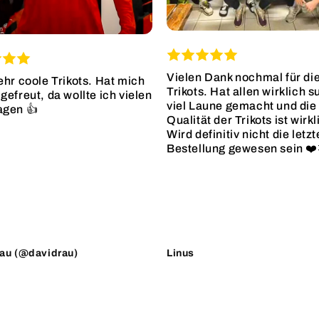
Vielen Dank nochmal für di
ehr coole Trikots. Hat mich
Trikots. Hat allen wirklich s
gefreut, da wollte ich vielen
viel Laune gemacht und die
agen 👍
Qualität der Trikots ist wirkl
Wird definitiv nicht die letzt
Bestellung gewesen sein ❤️
au (@davidrau)
Linus