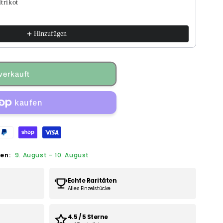
trikot
Hinzufügen
verkauft
hen:
9. August
–
10. August
Echte Raritäten
Alles Einzelstücke
4.5 / 5 Sterne