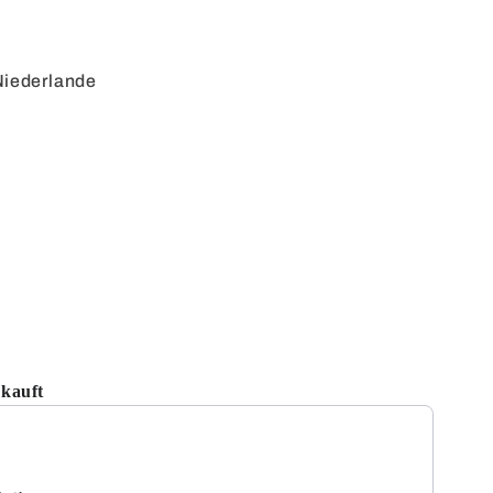
Niederlande
kauft
tons to navigate through product recommendations, or scroll hori