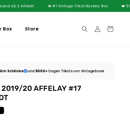
2 Artikeln
⚽ #1 Vintage Trikot Mystery Box
❤️ 5000+ zufr
y Box
Store
Einloggen
Warenkorb
örn Schlicke
und
5000+
tragen Trikots von VintageScore
 2019/20 AFFELAY #17
OT
t