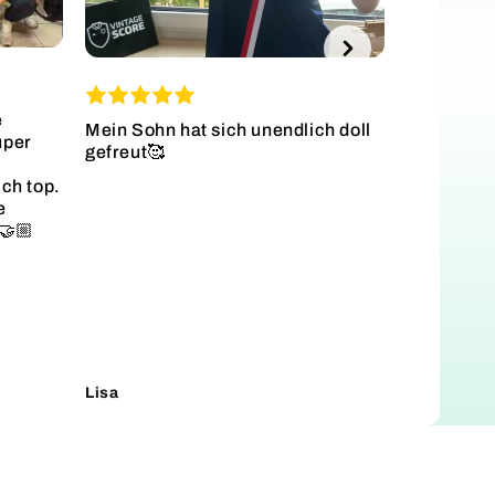
Danke für 
gelungene
Diskussion
e
Mein Sohn hat sich unendlich doll
uper
gefreut🥰
ich top.
e
🤝🏼
Lisa
Lukas