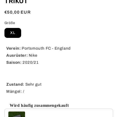
TRIKOT
Normaler
€50,00 EUR
Preis
Größe
XL
Verein:
Portsmouth FC - England
Ausrüster:
Nike
Saison:
2020/21
Zustand:
Sehr gut
Mängel: /
Wird häufig zusammengekauft
Use the Previous and Next buttons to navigate through product