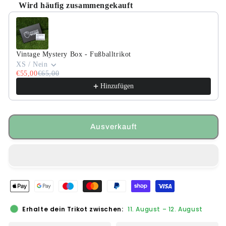
Wird häufig zusammengekauft
Use the Previous and Next buttons to navigate through product
Vintage Mystery Box - Fußballtrikot
XS / Nein
€55,00
€65,00
Hinzufügen
Ausverkauft
Erhalte dein Trikot zwischen:
11. August
–
12. August