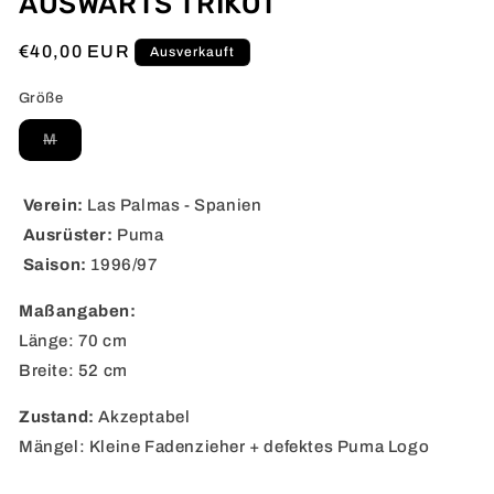
AUSWÄRTS TRIKOT
Normaler
€40,00 EUR
Ausverkauft
Preis
Größe
Variante
M
ausverkauft
oder
nicht
verfügbar
Verein:
Las Palmas - Spanien
Ausrüster:
Puma
Saison:
1996/97
Maßangaben:
Länge: 70 cm
Breite: 52 cm
Zustand:
Akzeptabel
Mängel: Kleine Fadenzieher + defektes Puma Logo