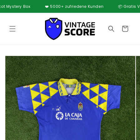
Direkt
Mystery Box
❤️ 5000+ zufriedene Kunden
📦 Gratis Versan
zum
Inhalt
Warenkorb
oduktinformationen
ringen