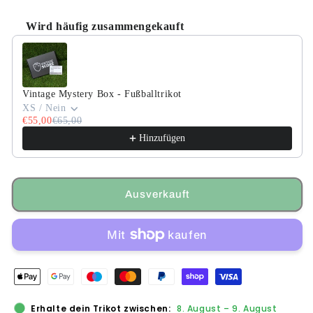
Wird häufig zusammengekauft
Use the Previous and Next buttons to navigate through product
Vintage Mystery Box - Fußballtrikot
XS / Nein
€55,00
€65,00
Hinzufügen
Ausverkauft
Erhalte dein Trikot zwischen:
8. August
–
9. August