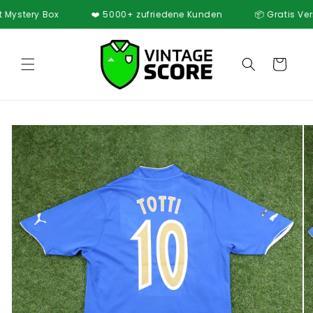
Direkt
stery Box
❤️ 5000+ zufriedene Kunden
📦 Gratis Versand
zum
Inhalt
Warenkorb
oduktinformationen
ringen