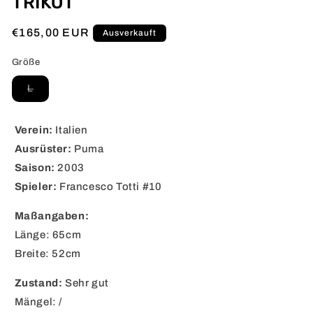
TRIKOT
Normaler
€165,00 EUR
Ausverkauft
Preis
Größe
Variante
L
ausverkauft
oder
nicht
verfügbar
Verein:
Italien
Ausrüster:
Puma
Saison:
2003
Spieler:
Francesco Totti #10
Maßangaben:
Länge: 65cm
Breite: 52cm
Zustand:
Sehr gut
Mängel: /