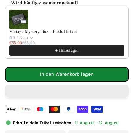
Wird häufig zusammengekauft
Use the Previous and Next buttons to navigate through product
Vintage Mystery Box - Fußballtrikot
XS / Nein
€55,00
€65,00
Hinzufügen
In den Warenkorb legen
Erhalte dein Trikot zwischen:
11. August
–
12. August