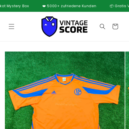
Direkt
Mystery Box
❤️ 5000+ zufriedene Kunden
📦 Gratis Versa
zum
Inhalt
Warenkorb
oduktinformationen
ringen