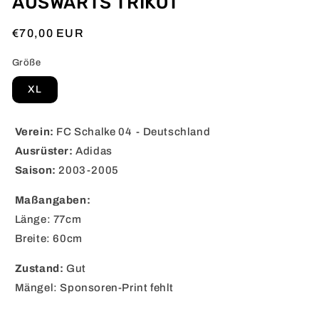
AUSWÄRTS TRIKOT
Normaler
€70,00 EUR
Preis
Größe
XL
Verein:
FC Schalke 04 - Deutschland
Ausrüster:
Adidas
Saison:
2003-2005
Maßangaben:
Länge: 77cm
Breite: 60cm
Zustand:
Gut
Mängel: Sponsoren-Print fehlt