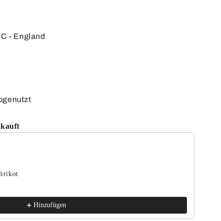
C - England
bgenutzt
kauft
tons to navigate through product recommendations, or scroll hori
trikot
Hinzufügen