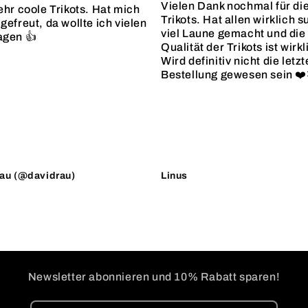
Vielen Dank nochmal für di
ehr coole Trikots. Hat mich
Trikots. Hat allen wirklich s
gefreut, da wollte ich vielen
viel Laune gemacht und die
agen 👍
Qualität der Trikots ist wirkl
Wird definitiv nicht die letzt
Bestellung gewesen sein ❤️
au (@davidrau)
Linus
Newsletter abonnieren und 10% Rabatt sparen!