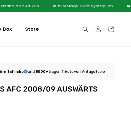
b 2 Artikeln
⚽ #1 Vintage Trikot Mystery Box
❤️ 5000+ zu
y Box
Store
Einloggen
Warenkorb
örn Schlicke
und
5000+
tragen Trikots von VintageScore
S AFC 2008/09 AUSWÄRTS