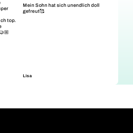
e
Mein Sohn hat sich unendlich doll
uper
gefreut🥰
ich top.
e
🤝🏼
Lisa
Lukas