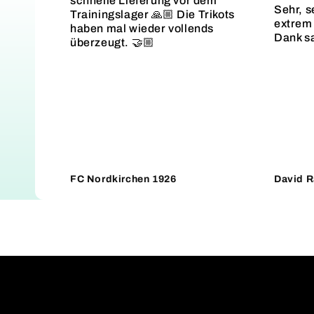
schnelle Lieferung vor dem
Sehr, s
Trainingslager 🙏🏼 Die Trikots
extrem 
haben mal wieder vollends
Dank s
überzeugt. 🤝🏼
FC Nordkirchen 1926
David R