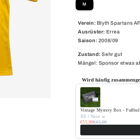
M
Verein:
Blyth Spartans AF
Ausrüster:
Errea
Saison:
2008/09
Zustand:
Sehr gut
Mängel: Sponsor etwas a
Wird häufig zusammenge
Use the Previous and Next but
Vintage Mystery Box - Fußball
XS / Nein
€55,00
€65,00