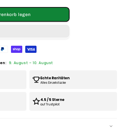
renkorb legen
hen:
9. August
–
10. August
Echte Raritäten
Alles Einzelstücke
4.5 / 5 Sterne
auf Trustpilot