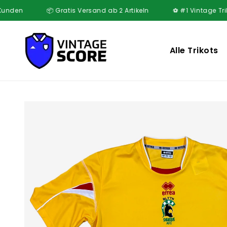
Direkt
n
📦 Gratis Versand ab 2 Artikeln
⚽ #1 Vintage Trikot Myst
zum
Inhalt
Alle Trikots
Zu
Produktinformationen
springen