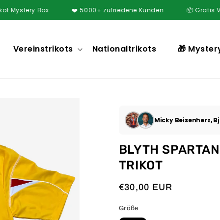
ery Box
❤️ 5000+ zufriedene Kunden
📦 Gratis Versand a
Vereinstrikots
Nationaltrikots
🎁 Myster
Micky Beisenherz, Bj
BLYTH SPARTAN
TRIKOT
Normaler
€30,00 EUR
Preis
Größe