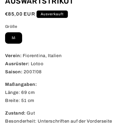
AUSWÄRTSTRIKOT
Normaler
€85,00 EUR
Ausverkauft
Preis
Größe
Variante
M
ausverkauft
oder
nicht
verfügbar
Verein:
Fiorentina, Italien
Ausrüster:
Lotoo
Saison:
2007/08
Maßangaben:
Länge: 69 cm
Breite: 51 cm
Zustand:
Gut
Besonderheit: Unterschriften auf der Vorderseite