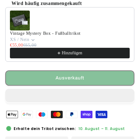
Wird häufig zusammengekauft
Use the Previous and Next buttons to navigate through product
Vintage Mystery Box - Fußballtrikot
XS / Nein
€55,00
€65,00
Hinzufügen
Ausverkauft
Erhalte dein Trikot zwischen:
10. August
–
11. August