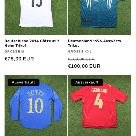
Deutschland 2014 Götze #19
Deutschland 1996 Auswärts
Heim Trikot
Trikot
Anbieter:
GRÖSSE M
Anbieter:
GRÖSSE XXL
Normaler
€75,00 EUR
Normaler
Verkaufspreis
€130,00 EUR
Preis
Preis
€100,00 EUR
Ausverkauft
Ausverkauft