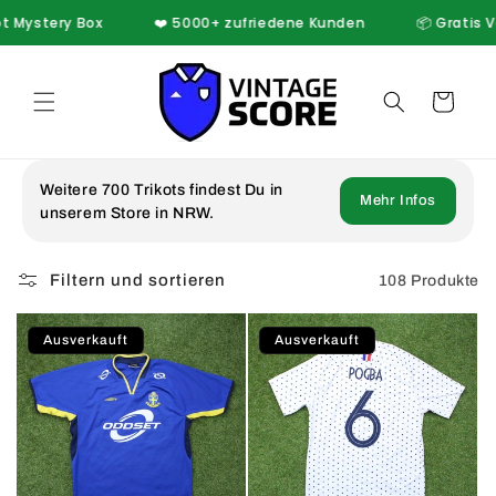
Direkt
stery Box
❤️ 5000+ zufriedene Kunden
📦 Gratis Versand
zum
Inhalt
Warenkorb
Weitere 700 Trikots findest Du in
Mehr Infos
unserem Store in NRW.
Filtern und sortieren
108 Produkte
Ausverkauft
Ausverkauft