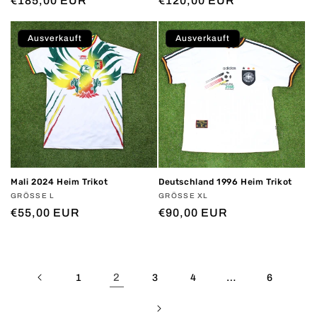
Normaler
€185,00 EUR
Normaler
€120,00 EUR
Preis
Preis
Ausverkauft
Ausverkauft
Mali 2024 Heim Trikot
Deutschland 1996 Heim Trikot
Anbieter:
GRÖSSE L
Anbieter:
GRÖSSE XL
Normaler
€55,00 EUR
Normaler
€90,00 EUR
Preis
Preis
2
…
1
3
4
6