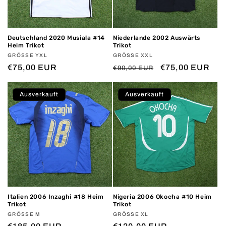
Deutschland 2020 Musiala #14
Niederlande 2002 Auswärts
Heim Trikot
Trikot
Anbieter:
GRÖSSE YXL
Anbieter:
GRÖSSE XXL
Normaler
€75,00 EUR
Normaler
Verkaufspreis
€75,00 EUR
€90,00 EUR
Preis
Preis
Ausverkauft
Ausverkauft
Italien 2006 Inzaghi #18 Heim
Nigeria 2006 Okocha #10 Heim
Trikot
Trikot
Anbieter:
GRÖSSE M
Anbieter:
GRÖSSE XL