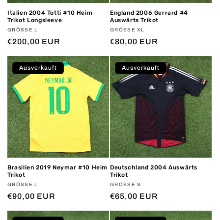
Italien 2004 Totti #10 Heim
England 2006 Gerrard #4
Trikot Longsleeve
Auswärts Trikot
Anbieter:
GRÖSSE L
Anbieter:
GRÖSSE XL
Normaler
€200,00 EUR
Normaler
€80,00 EUR
Preis
Preis
Ausverkauft
Ausverkauft
Brasilien 2019 Neymar #10 Heim
Deutschland 2004 Auswärts
Trikot
Trikot
Anbieter:
GRÖSSE L
Anbieter:
GRÖSSE S
Normaler
€90,00 EUR
Normaler
€65,00 EUR
Preis
Preis