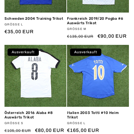
Schweden 2004 Training Trikot
Frankreich 2019/20 Pogba #6
Auswärts Trikot
Anbieter:
GRÖSSE L
Anbieter:
GRÖSSE M
Normaler
€35,00 EUR
Normaler
Verkaufspreis
€90,00 EUR
€135,00 EUR
Preis
Preis
Ausverkauft
Ausverkauft
Österreich 2016 Alaba #8
Italien 2003 Totti #10 Heim
Auswärts Trikot
Trikot
Anbieter:
GRÖSSE S
Anbieter:
GRÖSSE L
Normaler
Verkaufspreis
€80,00 EUR
Normaler
€165,00 EUR
€105,00 EUR