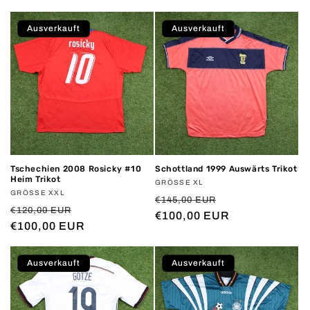
Preis
Preis
Ausverkauft
Ausverkauft
Tschechien 2008 Rosicky #10
Schottland 1999 Auswärts Trikot
Heim Trikot
Anbieter:
GRÖSSE XL
Anbieter:
GRÖSSE XXL
Normaler
Verkaufspreis
€145,00 EUR
Normaler
Verkaufspreis
€120,00 EUR
Preis
€100,00 EUR
Preis
€100,00 EUR
Ausverkauft
Ausverkauft