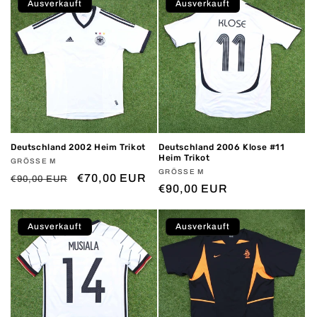
Ausverkauft
Ausverkauft
Deutschland 2002 Heim Trikot
Deutschland 2006 Klose #11
Heim Trikot
Anbieter:
GRÖSSE M
Anbieter:
GRÖSSE M
Normaler
Verkaufspreis
€70,00 EUR
€90,00 EUR
Normaler
€90,00 EUR
Preis
Preis
Ausverkauft
Ausverkauft